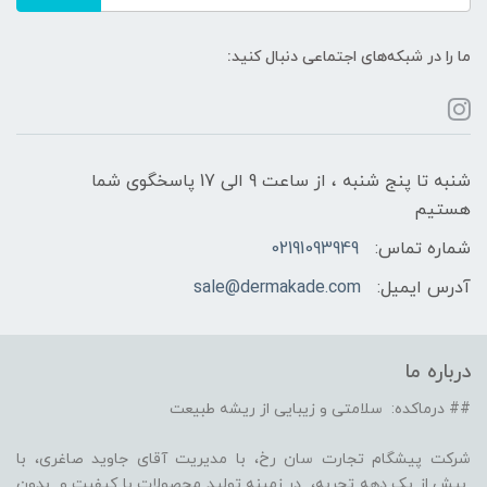
ما را در شبکه‌های اجتماعی دنبال کنید:
شنبه تا پنج شنبه ، از ساعت 9 الی 17 پاسخگوی شما
هستیم
شماره تماس:
02191093949
آدرس ایمیل:
sale@dermakade.com
درباره ما
## درماکده: سلامتی و زیبایی از ریشه طبیعت
شرکت پیشگام تجارت سان رخ، با مدیریت آقای جاوید صاغری، با
بیش از یک دهه تجربه، در زمینه تولید محصولات با کیفیت و بدون