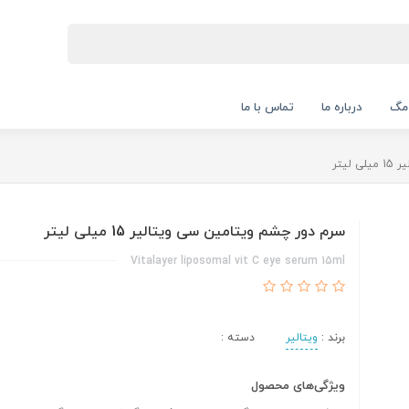
 مگ
درباره ما
تماس با ما
یتر
سرم دور چشم ویتامین سی ویتالیر 15 میلی لیتر
Vitalayer liposomal vit C eye serum 15ml
برند :
ویتالیر
دسته :
ویژگی‌های محصول