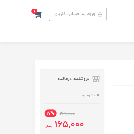
0
ورود به حساب کاربری
فروشنده: درماکده
ناموجود
17%
198,000
165,000
تومان