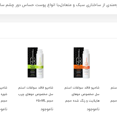
ره‌مندی از ساختاری سبک و متعادل،با انواع پوست حساس دور چشم سازگ
ستم
شامپو فاقد سولفات استم
شامپو فاقد سولفات استم
شامپو
سل مخصوص موهای
سل مخصوص موهای چرب
شوره
حجم
هایلایت و رنگ شده حجم
حجم 250ML
حجم 250Ml
250ML
ناموجود
ناموجود
نامو