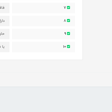
فاق
7
دار
8
حاوی ویتامین C
9
با 
10