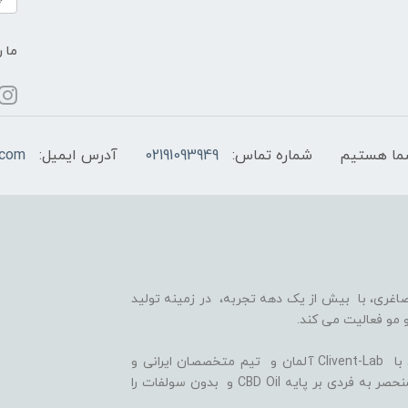
ما ر
شماره تماس:
02191093949
آدرس ایمیل:
.com
اغری، با بیش از یک دهه تجربه، در زمینه تولید
 مو فعالیت می کند.
ما با بهره گیری از سلول های بنیادی گیاهی، همکاری با Clivent-Lab آلمان و تیم متخصصان ایرانی و
آلمانی در واحد تحقیق و توسعه (R&D)، فرمولاسیون منحصر به فردی بر پایه CBD Oil و بدون سولفات را