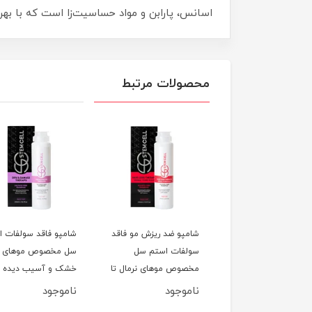
اسانس، پارابن و مواد حساسیت‌زا است که با به
محصولات مرتبط
پو ضد ریزش مو فاقد
شامپو ضد ریزش مو فاقد
شامپو فاقد سولفات ا
فات استم سل
سولفات استم سل
سل مخصوص موهای
صوص موهای چرب
مخصوص موهای نرمال تا
خشک و آسیب دیده 
250M
خشک حجم 250ML
250ML
وجود
ناموجود
ناموجود