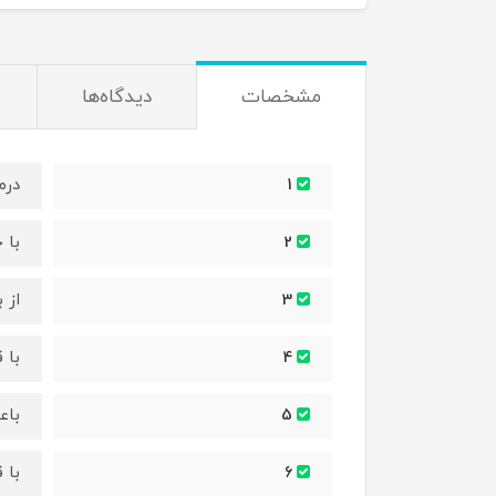
مشخصات
دیدگاه‌ها
درم
1
با 
2
از 
3
با 
4
باع
5
با 
6