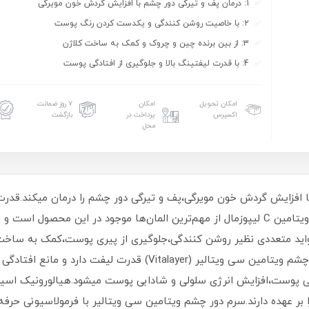
1: درمان پف و تیرگی دور چشم با افزایش گردش خون مویرگی
2: با خاصیت روشن کنندگی و یکدست کردن رنگ پوست
3: از بین برنده چین و چروک و کمک به ساخت کلاژن
4: با قدرت لیفتینگ بالا و جلوگیری از افتادگی پوست
امکان تحویل
امکان
۷ روز ضمانت
اکسپرس
پرداخت در
بازگشت
محل
 دور چشم ویتامین سی ویتالیر (Vitalayer) با افزایش گردش خون مویرگی،پف و تیرگی دور چشم را 
اطراف چشم،جزو فواید اصلی آن محسوب میشود.ویتامین C لیپوزمال از مهم‌ترین المان‌ها موجو
اید متعددی نظیر روشن کنندگی،جلوگیری از پیری پوست،کمک به ساخت
به ارمغان میاورد.جالب است بدانید که سرم دور چشم ویتامین سی ویتالی
یی پوست،افزایش انرژی سلولی و شادابی پوست میشود.هیالورونیک اسید و
بر عهده دارند.سرم دور چشم ویتامین سی ویتالیر با فرمولاسیونی ح