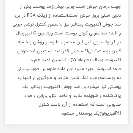
جهت درمان جوش است.چربی بیش‌ازحد پوست یکی از
دلایل اصلی بروز جوش است.استفاده از زینک PCA در پن
ضد جوش اکتیویت ویتالیر نیز به‌منظور کنترل ترشح چربی
و البته ضدعفونی کردن پوست است.ویتامین C لیپوزمال
در فرمولاسیون غنی این محصول علاوه بر روشن و شفاف
کردن پوست،آنتی‌اکسیدانی قدرتمند است.پن ضد جوش
اکتیویت ویتالیر(Vitalayer)از نیاسین آمید هم در
فرمولاسیونش بهره میبرد.این ماده علاوه بر رطوبت‌رسانی
به پوست،موجب تنگ شدن منافذ و جلوگیری از التهاب
پوستی نیز میشود.پن ضد جوش اکتیویت ویتالیر یک
پاک‌کننده و شوینده ملایم و فاقد الکل، پارابن و مواد
صابونی است که استفاده از آن باعث کنترل
PHفیزیولوژیک پوستتان میشود.