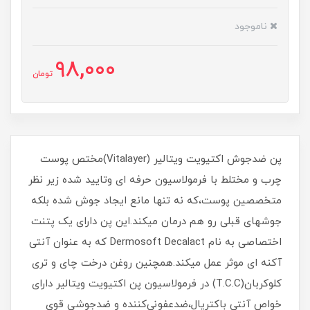
ناموجود
98,000
تومان
پن ضدجوش اکتیویت ویتالیر (Vitalayer)مختص پوست
چرب و مختلط با فرمولاسیون حرفه ای وتایید شده زیر نظر
متخصصین پوست،که نه تنها مانع ایجاد جوش شده بلکه
جوشهای قبلی رو هم درمان میکند.این پن دارای یک پتنت
اختصاصی به نام Dermosoft Decalact که به عنوان آنتی
آکنه ای موثر عمل میکند.همچنین روغن درخت چای و تری
کلوکربان(T.C.C) در فرمولاسیون پن اکتیویت ویتالیر دارای
خواص آنتی باکتریال،ضدعفونی‌کننده و ضدجوشی قوی