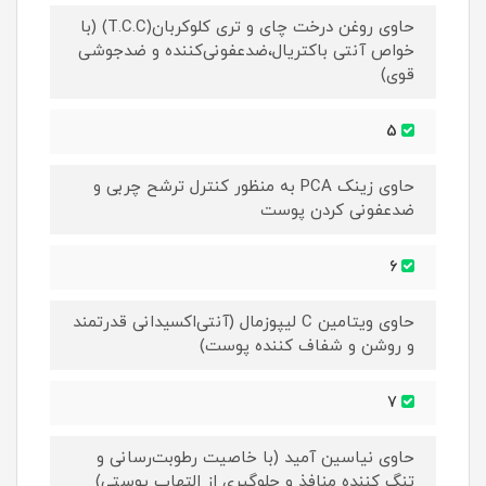
حاوی روغن درخت چای و تری کلوکربان(T.C.C) (با
خواص آنتی باکتریال،ضدعفونی‌کننده و ضدجوشی
قوی)
5
حاوی زینک PCA به ‌منظور کنترل ترشح چربی و
ضدعفونی کردن پوست
6
حاوی ویتامین C لیپوزمال (آنتی‌اکسیدانی قدرتمند
و روشن و شفاف کننده پوست)
7
حاوی نیاسین آمید (با خاصیت رطوبت‌رسانی و
تنگ کننده منافذ و جلوگیری از التهاب پوستی)