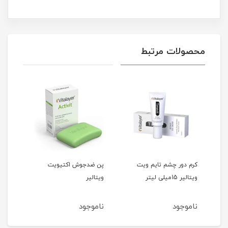
محصولات مرتبط
تی
کرم دور چشم تایم ویت
پن ضدجوش اکتیویت
ویتالیر 15میلی لیتر
ویتالیر
میلی
ناموجود
ناموجود
نام