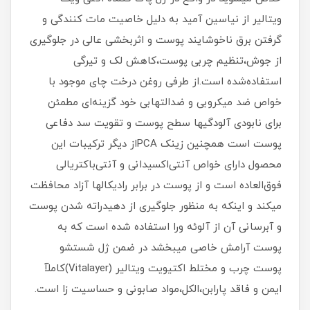
ویتالیر از نیاسین آمید به دلیل خاصیت مات کنندگی و
گرفتن برق ناخوشایند پوست و اثربخشی عالی در جلوگیری
از جوش،تنظیم چربی پوست،کاهش لک و تیرگی
استفاده‌شده است.از طرفی روغن درخت چای موجود با
خواص ضد میکروبی و ضدالتهابی خود گزینه‌ای مطمئن
برای نابودی آلودگیها سطح پوست و تقویت سد دفاعی
پوست است همچنین زینک PCAاز دیگر ترکیبات این
محصول دارای خواص آنتی‌اکسیدانی و آنتی‌باکتریالی
فوق‌العاده است و از پوست در برابر رادیکالها آزاد محافظت
میکند و اینکه به منظور جلوگیری از دهیدراته شدن پوست
و آبرسانی آن از آلوئه ورا استفاده شده است که به
پوست آرامش خاصی میبخشد در ضمن ژل شستشو
پوست چرب و مختلط اکتیویت ویتالیر (Vitalayer)کاملآ
ایمن و فاقد پارابن،الکل،مواد صابونی و حساسیت زا است.