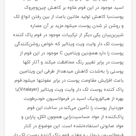
اسید موجود در این فوم علاوه بر کاهش چین‌وچروک
پوست،با کاهش تولید ملانین باعث از بین رفتن انواع لک
و روشن تر شدن پوست میشود.مزید بر آن عصاره
شیرین‌بیان یکی دیگر از ترکیبات موجود در فوم پاک کننده
پوست لک دار وایت ویت ویتالیر که خواص روشن‌کنندگی
پوست را دارد.همچنین ویتامین C موجود در این فوم از
پوست در برابر تغییر رنگ محافظت میکند و آثار لکها
پوستی را به‌شدت کاهش میدهد؛از طرفی این ویتامین
باعث افزایش مقاومت پوست در برابر عفونتها میشود.فوم
پاک کننده پوست لک دار وایت ویت ویتالیر (Vitalayer)با
بهره از هیالورونیک اسید در فرمولاسیون خود،رطوبت
موردنیاز پوست را تأمین می‌کند.در ساخت این فوم
پاک‌کننده از مواد حساسیت‌زایی همچون الکل، پارابن و
مواد صابونی استفاده‌نشده است. این موضوع در کنار
فرمولاسیون درمانی و مغذی فوم پاک کننده پوست لک دار