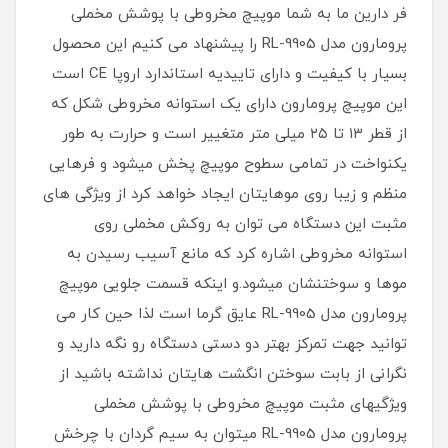
فر دارین ما به شما موپیچ مخروطی با پوشش مخملی
پرومارون مدل RL-9905 را پیشنهاد می کنیم این محصول
بسیار با کیفیت و دارای تاییدیه استاندارد اروپا CE است
این موپیچ پرومارون دارای یک استوانه مخروطی شکل که
از قطر ۱۳ تا ۲۵ میلی متر متغییر است و حرارت به طور
یکنواخت در تمامی سطوح موپیچ پخش میشود و فرهایی
منظم و زیبا روی موهایتان ایجاد خواهد کرد از ویژگی های
مثبت این دستگاه می توان به روکش مخملی روی
استوانه مخروطی اشاره کرد که مانع آسیب رسیدن به
موها و سوختنشان میشود.و اینکه قسمت جلویی موپیچ
پرومارون مدل RL-9905 عایق گرما است لذا حین کار می
توانید جهت تمرکز بهتر دو دستی دستگاه رو نگه دارید و
نگرانی از بابت سوختن انگشت هایتان نداشته باشید از
ویژگیهای مثبت موپیچ مخروطی با پوشش مخملی
پرومارون مدل RL-9905 میتوان به سیم گردان با چرخش