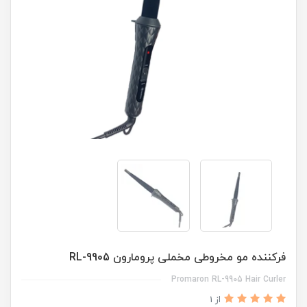
فرکننده مو مخروطی مخملی پرومارون RL-9905
Promaron RL-9905 Hair Curler
از 1