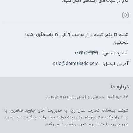
ما را در شبکه‌های اجتماعی دنبال کنید:
شنبه تا پنج شنبه ، از ساعت 9 الی 17 پاسخگوی شما
هستیم
شماره تماس:
02191093949
آدرس ایمیل:
sale@dermakade.com
درباره ما
## درماکده: سلامتی و زیبایی از ریشه طبیعت
شرکت پیشگام تجارت سان رخ، با مدیریت آقای جاوید صاغری، با
بیش از یک دهه تجربه، در زمینه تولید محصولات با کیفیت و بدون
ضرر برای مراقبت از پوست و مو فعالیت می کند.