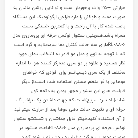
حرارتی 2500 وات برخوردار است و توانایی روشن ماندن به
صورت ممتد و طولانی را دارد.طراحی ارگونومیک این دستگاه
باعث شده کار با آن راحت و با کمترین خستگی دست
همراه باشد.همچنین سشوار لوکس حرفه ای پرومارون مدل
RL-8806دارای سه حالت کنترل دما سرد،ملایم و گرم است
که با توجه به نوع و مدل مو قادر به انتخاب دمای مورد
نظر هستید و علاوه بر دو سری متمرکز کننده هوا با اندازه
مختلف از یک سری دیسپانسر برای افرادی که خواهان
موهایی با فر منظم هستن استفاده شده است.از دیگر
قابلیت های این سشوار مجهز بودن به دکمه کول
شات(باد سرد سریع)است که جهت داشتن یک براشینگ
حرفه ای و تثبیت حالت دهی موها بعد از حرارت میتوانید
از آن استفاده کنید.فیلتر قابل جداشدن و شستشو سشوار
لوکس حرفه ای پرومارون مدل RL-8806باعث میشود در
صورت وجود پرز و گرد و غبار به راحتی تمیز شود که در