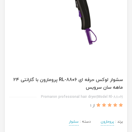
سشوار لوکس حرفه ای RL-8806 پرومارون با گارانتی ۲۴
ماهه سان سرویس
Promaron professional hair dryer(Model Rl-8806)
از 1
برند :
پرومارون
دسته :
سشوار