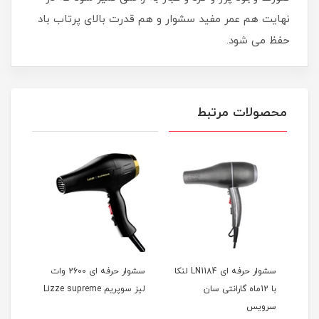
نهایت هم عمر مفید سشوار و هم قدرت بالای پرتاب باد
حفظ می شود.
محصولات مرتبط
سشوار حرفه ای LN1184 لنکا
سشوار حرفه ای 2600 وات
 گارانتی ۲۴ ماهه
با 12ماه گارانتی سان
لیز سوپریم Lizze supreme
لیز اکست
سرویس