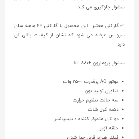
سشوار جلوگیری می کند.
✅ گارانتی معتبر: این محصول با گارانتی 24 ماهه سان
سرویس عرضه می شود که نشان از کیفیت بالای آن
دارد.
سشوار پرومارون RL-8806:
موتور AC پرقدرت 2500 وات
فناوری تولید یون
سه حالت تنظیم حرارت
دکمه کول شات
دو نازل متمرکز کننده و دیسپانسر
حلقه آویز
فیلتر هوای قابل جدا شدن