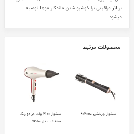
بر اثر مراقبتی برا خوشبو شدن ماندگار موها توصیه
میشود.
محصولات مرتبط
سشوار چرخشی 6020ez
سشوار 2100 وات در دو رنگ
مختلف مدل 7350
آیونی