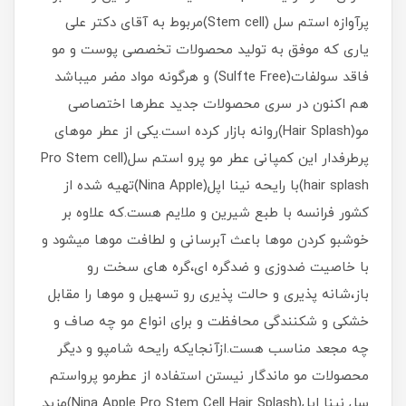
پرآوازه استم سل (Stem cell)مربوط به آقای دکتر علی
یاری که موفق به تولید محصولات تخصصی پوست و مو
فاقد سولفات(Sulfte Free) و هرگونه مواد مضر میباشد
هم اکنون در سری محصولات جدید عطرها اختصاصی
مو(Hair Splash)روانه بازار کرده است.یکی از عطر موهای
پرطرفدار این کمپانی عطر مو پرو استم سل(Pro Stem cell
hair splash)با رایحه نینا اپل(Nina Apple)تهیه شده از
کشور فرانسه با طبع شیرین و ملایم هست.که علاوه بر
خوشبو کردن موها باعث آبرسانی و لطافت موها میشود و
با خاصیت ضدوزی و ضدگره ای،گره های سخت رو
باز،شانه پذیری و حالت پذیری رو تسهیل و موها را مقابل
خشکی و شکنندگی محافظت و برای انواع مو چه صاف و
چه مجعد مناسب هست.ازآنجایکه رایحه شامپو و دیگر
محصولات مو ماندگار نیستن استفاده از عطرمو پرواستم
سل نینا اپل(Nina Apple Pro Stem Cell Hair Splash)مزید