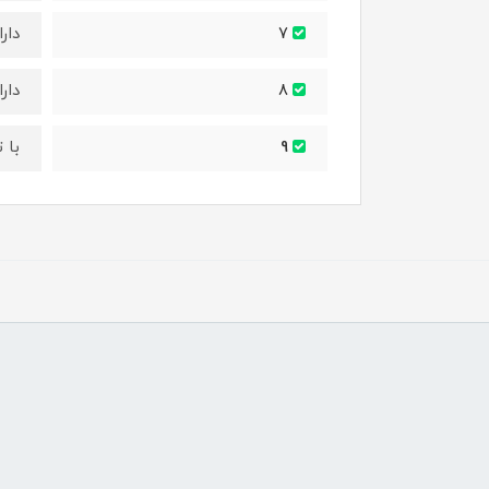
دارای 
7
دار
8
با ت
9