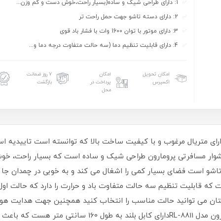
1: دارای طراحی شیک و ساده(بسیار راحت،خوش دست و کم وزن...
2: دارای دسته تاشو جهت حمل راحت تر
3: دارای موتور با توان 1600 وات با فشار باد قوی
4: دارای قابلیت تنظیم دما (سه حالت متفاوت درجه دما و...
امکان تحویل
امکان
۷ روز ضمانت
اکسپرس
پرداخت در
بازگشت
محل
سشوار مسافرتی پرومارون طراحی شیک و ساده است که بسیار راحت، خ
ت و فشار باد قوی است که قابلیت تنظیم سه حالت متفاوت باد و حرارت را دارد که ح
وهایتان می توانید حالت مناسب را انتخاب کنید همچنین جهت هدایت هو
است. خوشبختانه سشوار لوکس مسافرتی پرومارون مدل RL-8811دار