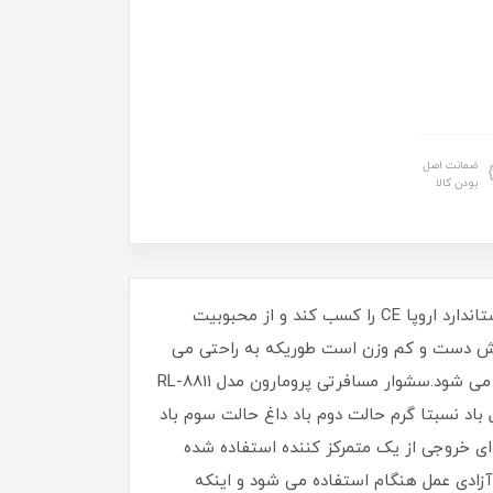
ضمانت اصل
بودن کالا
سشوار لوکس مسافرتی پرومارون مدل RL-8811 دارای متریال مرغوب و با کیفیت ساخت بالا که توانسته است تاییدیه استاندارد اروپا CE را کسب کند و از محبوبیت
وش دست و کم وزن است طوریکه به راحتی می
توان هر جایی با خود برد و از آنجایکه دسته آن تاشو است فضای بسیار کمی را اشغال می کند و به خوبی در چمدان جا می شود.سشوار مسافرتی پرومارون مدل RL-8811
الت اول باد نسبتا گرم حالت دوم باد داغ حالت سوم باد
ای خروجی از یک متمرکز کننده استفاده شده
ای کابل بلند به طول 160 سانتی متر هست که باعث آزادی عمل هنگام استفاده می شود و اینکه