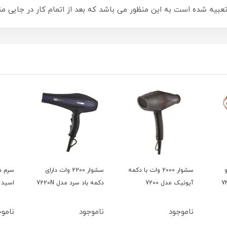
بیه شده است به این منظور می باشد که بعد از اتمام کار در جایی من
و
سشوار 2000 وات با دکمه
سشوار 2200 وات دارای
سرم د
آیونیک مدل 7200
دکمه باد سرد مدل 7220N
اسید 15میل بلفامد
ناموجود
ناموجود
ناموج