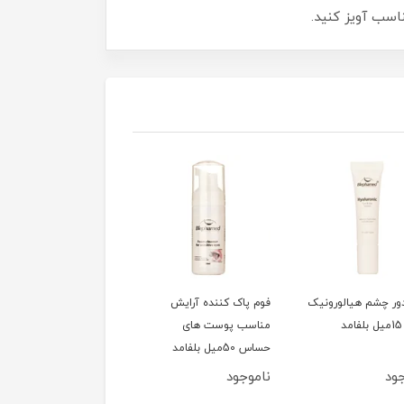
اسب آویز کنید.
ور چشم هیالورونیک
فوم پاک کننده آرایش
سشوار 1200وات تاشو
مناسب پوست های
کوئین مدل HD320
حساس 50میل بلفامد
ود
ناموجود
ناموجود