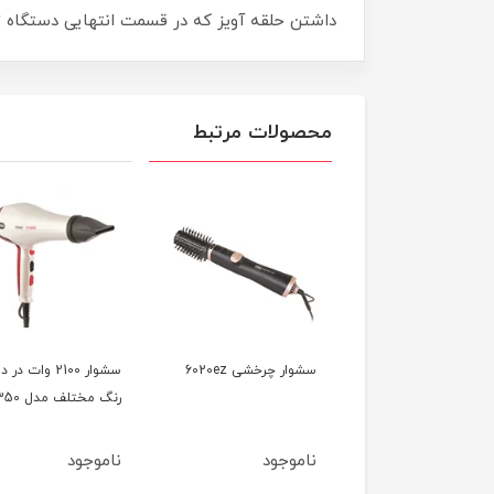
داشتن حلقه آویز که در قسمت انتهایی دستگاه تع
محصولات مرتبط
سشوار کلاهی 1000 وات
سشوار چرخشی 6020ez
سشوار 2100 وات در د
وص سالن مدل 7740
رنگ مختلف مدل 7350
وجود
ناموجود
ناموجود