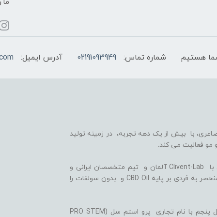
ما ر
شماره تماس:
02191093949
آدرس ایمیل:
.com
اغری، با بیش از یک دهه تجربه، در زمینه تولید
 مو فعالیت می کند.
ما با بهره گیری از سلول های بنیادی گیاهی، همکاری با Clivent-Lab آلمان و تیم متخصصان ایرانی و
آلمانی در واحد تحقیق و توسعه (R&D)، فرمولاسیون منحصر به فردی بر پایه CBD Oil و بدون سولفات را
ثمره این تلاش ها، تولید شامپوها و شوینده های نسل پنجم با نام تجاری پرو استم سل (PRO STEM