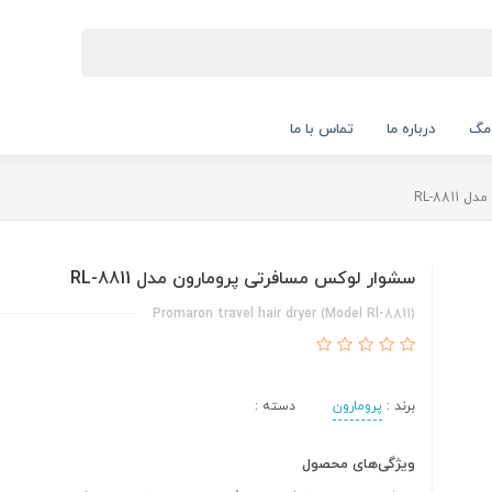
 مگ
درباره ما
تماس با ما
RL-88
سشوار لوکس مسافرتی پرومارون مدل RL-8811
Promaron travel hair dryer (Model Rl-8811)
برند :
پرومارون
دسته :
ویژگی‌های محصول