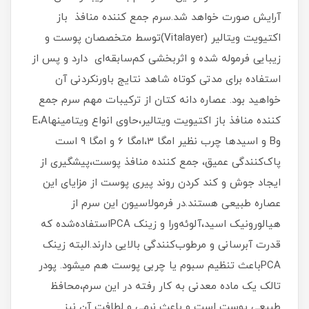
آرایش صورت خواهد شد.سرم جمع کننده منافذ باز
اکتیویت ویتالیر (Vitalayer)توسط متخصصان پوست و
زیبایی فرموله شده و اثربخشی کم‌سابقه‌ای دارد و پس از
استفاده برای مدتی کوتاه شاهد نتایج باورنکردنی آن
خواهید بود. عصاره دانه کتان از ترکیبات مهم سرم جمع
کننده منافذ باز اکتیویت ویتالیر،حاوی انواع ویتامینهاE،A
وB و اسیدها چرب نظیر امگا 3،امگا 6 و امگا 9 است
پاک‌کنندگی عمیق، جمع کننده منافذ پوست،پیشگیری از
ایجاد جوش و کند کردن روند پیری پوست از مزایای این
عصاره طبیعی هستند.در فرمولاسیون این سرم از
هیالورونیک اسید،آلوئه‌ورا و زینک PCAاستفاده‌شده که
قدرت آبرسانی و مرطوب‌کنندگی بالایی دارند.البته زینک
PCAباعث تنظیم سبوم یا چربی پوست هم میشود. پودر
تالک یک ماده معدنی به کار رفته در این سرم،محافظ
طبیعی پوست است و باعث نرمی و لطافت آن نیز