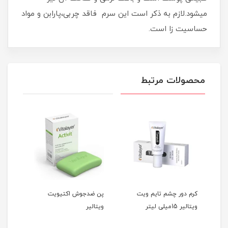
میشود.لازم به ذکر است این سرم فاقد چربی،پارابن و مواد
حساسیت زا است.
محصولات مرتبط
تی
کرم دور چشم تایم ویت
پن ضدجوش اکتیویت
ویتالیر 15میلی لیتر
ویتالیر
میلی