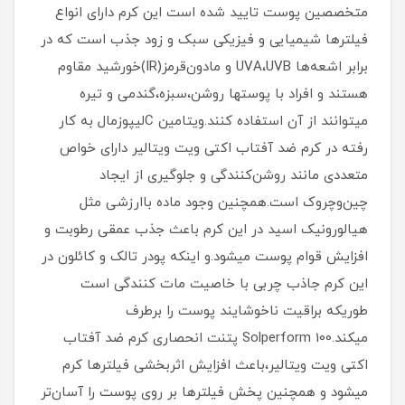
متخصصین پوست تایید شده است این کرم دارای انواع
فیلترها شیمیایی و فیزیکی سبک و زود جذب است که در
برابر اشعه‌ها UVA،UVB و مادون‌قرمز(IR)خورشید مقاوم
هستند و افراد با پوستها روشن،سبزه،گندمی و تیره
میتوانند از آن استفاده کنند.ویتامین Cلیپوزمال به کار
رفته در كرم ضد آفتاب اكتى ويت ويتالير دارای خواص
متعددی مانند روشن‌کنندگی و جلوگیری از ایجاد
چین‌وچروک است.همچنین وجود ماده باارزشی مثل
هیالورونیک اسید در این کرم باعث جذب عمقی رطوبت و
افزایش قوام پوست میشود.و اینکه پودر تالک و کائلون در
این کرم جاذب چربی با خاصیت مات کنندگی است
طوریکه براقیت ناخوشایند پوست را برطرف
میکند.Solperform 100 پتنت انحصاری كرم ضد آفتاب
اكتى ويت ويتالير،باعث افزایش اثربخشی فیلترها کرم
میشود و همچنین پخش فیلترها بر روی پوست را آسان‌تر