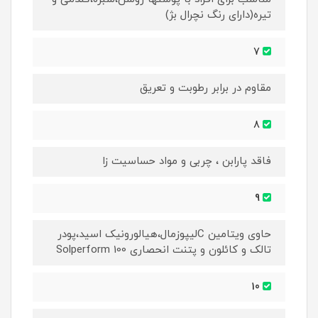
تیره(دارای رنگ نچرال بژ)
7
مقاوم در برابر رطوبت و تعریق
8
فاقد پارابن ، چربی و مواد حساسیت زا
9
حاوی ویتامین Cلیپوزمال،هیالورونیک اسید،پودر
تالک و کائلون و پتنت انحصاری Solperform 100
10