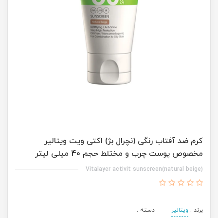
كرم ضد آفتاب رنگی (نچرال بژ) اکتی ويت ويتالير
مخصوص پوست چرب و مختلط حجم 40 میلی لیتر
Vitalayer activit sunscreen(natural beige)
برند :
ویتالیر
دسته :