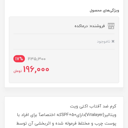
ویژگی‌های محصول
فروشنده: درماکده
ناموجود
17%
235,300
196,000
تومان
كرم ضد آفتاب اكتى ويت
ويتالير(Vitalayer)دارایSPF+50که اختصاصآ برای افراد با
پوست چرب و مختلط فرموله شده و اثربخشی آن توسط