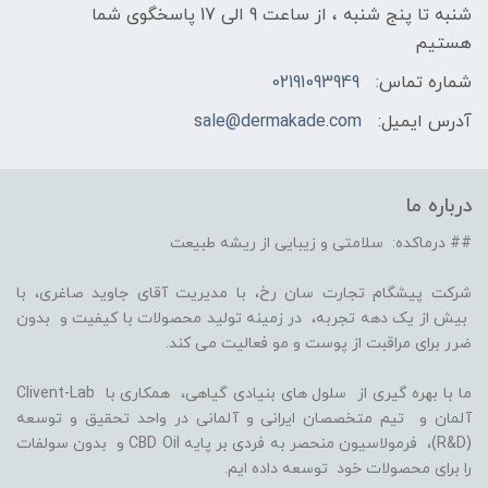
شنبه تا پنج شنبه ، از ساعت 9 الی 17 پاسخگوی شما
هستیم
شماره تماس:
02191093949
آدرس ایمیل:
sale@dermakade.com
درباره ما
## درماکده: سلامتی و زیبایی از ریشه طبیعت
شرکت پیشگام تجارت سان رخ، با مدیریت آقای جاوید صاغری، با
بیش از یک دهه تجربه، در زمینه تولید محصولات با کیفیت و بدون
ضرر برای مراقبت از پوست و مو فعالیت می کند.
ما با بهره گیری از سلول های بنیادی گیاهی، همکاری با Clivent-Lab
آلمان و تیم متخصصان ایرانی و آلمانی در واحد تحقیق و توسعه
(R&D)، فرمولاسیون منحصر به فردی بر پایه CBD Oil و بدون سولفات
را برای محصولات خود توسعه داده ایم.