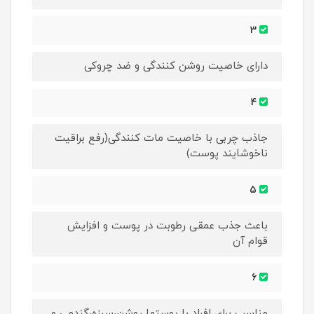
3
دارای خاصیت روشن کنندگی و ضد چروکی
4
جاذب چربی با خاصیت مات کنندگی(رفع براقیت
ناخوشایند پوست)
5
باعث جذب عمقی رطوبت در پوست و افزایش
قوام آن
6
مناسب برای افراد با پوستها روشن،سبزه،گندمی و