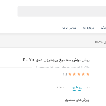
 مگ
درباره ما
تماس با ما
RL
ریش تراش سه تیغ پرومارون مدل RL-710
Promaron trimmer shaver model RL-710
از 1
برند :
پرومارون
دسته :
ویژگی‌های محصول