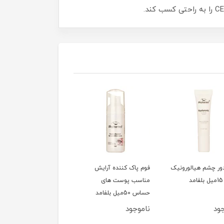
ور چشم هیالورونیک
فوم پاک کننده آرایش
سشوار 1200وات تاشو
مناسب پوست های
کوئین مدل HD320
حساس 50میل بلفامد
ود
ناموجود
ناموجود