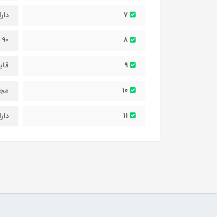
دار
7
90 دقیقه شارژ تا 45 دقیقه قابل استفاده
8
قاب
9
مجه
10
دار
11