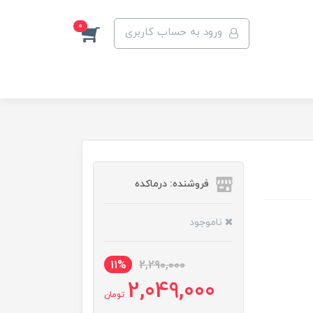
0
ورود به حساب کاربری
فروشنده: درماکده
ناموجود
11%
2,290,000
2,049,000
تومان