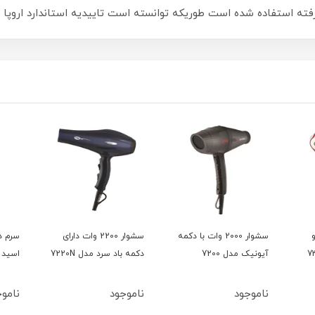
و
سشوار 2000 وات با دکمه
سشوار 2200 وات دارای
سرم د
آیونیک مدل 7200
دکمه باد سرد مدل 7220N
اسید 15میل بلفامد
ناموجود
ناموجود
ناموج