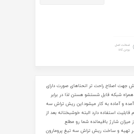
ضمانت اصل
بودن کالا
ند.این ریش تراش جهت اصلاح راحت تر انحناهای صورت دارای
مراه شبکه قابل شستشو هستن لذا در برابر
ده و آماده به کار میشود.این ریش تراش سه
 دارای سری USB را دارد که با ۹۰ دقیقه شارژ کامل تا ۴۵ دقیقه بدون سیم قابلیت استفاده دارد البته خوشبختانه بعد از
 میزان شارژ باقیمانده شما رو مطلع
 در تهیه و ساخت ریش تراش سه تیغ پرومارون