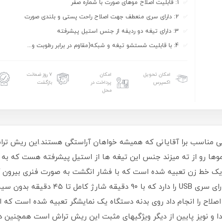
1: قابلیت اصلاح موهای صورت با شماره صفر
2: دارای سری منعطف جهت اصلاح راحت پستی و بلندی صورت
3: دارای تیغه دو ردیفه از جنس استیل پیشرفته
4: با قابلیت شستشو تیغه و شبکه(مقاوم در برابر رطوبت و...
امکان تحویل
امکان
۷ روز ضمانت
اکسپرس
پرداخت در
بازگشت
محل
 سه تیغ پرومارون مدل RL-710 انتخابی مناسب برا آقایانی که همیشه خواهان آراستگی هست
ها رو از ته میزند جنس این تیغه ها از استیل پیشرفته هست که به ه
ک خط زن تعبیه شده است که با فشار انگشت به صورت فنری بیرون آم
تیغ پرومارون مدل RL-710 امکان شارژ با سیم
اصلاح را انجام داد روی بدنه دستگاه یک نمایشگر تعبیه شده است که از
صدا و نویز پایین از دیگر ویژگیهای مثبت این ریش تراش است همچنین