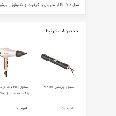
مدل RL-710 از متریال با کیفیت و تکنولوژی پیشرفته استفاده شده است طوریکه توانسته است تاییدیه استاندارد اروپا CE را به راحتی کسب کند.
محصولات مرتبط
سشوار کلاهی 1000 وات
سشوار چرخشی 6020ez
سشوار 2100 وات در د
وص سالن مدل 7740
رنگ مختلف مدل 7350
وجود
ناموجود
ناموجود