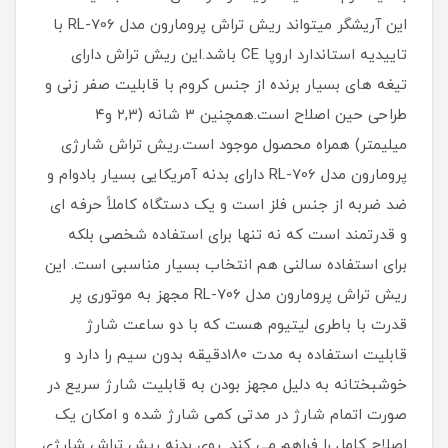
این آریشگر میتواند ریش تراش پرومارون مدل RL-706 با
تاییدیه استاندارد اروپا CE باشد.این ریش تراش دارای
تیغه های بسیار برنده از جنس کروم با قابلیت صفر زنی و
طراحی حین اصلاح است.همچنین 3 شانه (۲,۳ و۴
میلیمتر) همراه محصول موجود است.ریش تراش شارژی
پرومارون مدل RL-706 دارای بدنه آمریکایی بسیار بادوام و
ضد ضربه از جنس فلز است و یک دستگاه کاملاً حرفه ای
و قدرتمند است که نه تنها برای استفاده شخصی بلکه
برای استفاده سالنی هم انتخاب بسیار مناسبی است. این
ریش تراش پرومارون مدل RL-706 مجهز به موتوری پر
قدرت با باطری لیتیوم هست که با دو ساعت شارژ
قابلیت استفاده به مدت 180دقیقه بدون سیم را دارد و
خوشبختانه به دلیل مجهز بودن به قابلیت شارژ سریع در
صورت اتمام شارژ در مدتی کمی شارژ شده و امکان یک
اصلاح کامل را فراهم می کند. روی بدنه ریش تراش شارژی