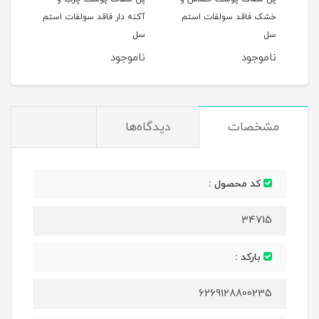
م
خشک فاقد سولفات استم
آکنه دار فاقد سولفات استم
صورت
سل
سل
شکلا
ناموجود
ناموجود
نام
مشخصات
دیدگاه‌ها
کد محصول :
34715
بارکد :
6269128800235