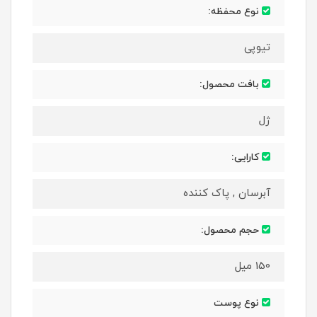
نوع محفظه:
تیوپی
بافت محصول:
ژل
کارایی:
آبرسان , پاک کننده
حجم محصول:
150 میل
نوع پوست