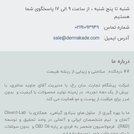
شنبه تا پنج شنبه ، از ساعت 9 الی 17 پاسخگوی شما
هستیم
شماره تماس:
02191093949
آدرس ایمیل:
sale@dermakade.com
درباره ما
## درماکده: سلامتی و زیبایی از ریشه طبیعت
شرکت پیشگام تجارت سان رخ، با مدیریت آقای جاوید صاغری، با
بیش از یک دهه تجربه، در زمینه تولید محصولات با کیفیت و بدون
ضرر برای مراقبت از پوست و مو فعالیت می کند.
ما با بهره گیری از سلول های بنیادی گیاهی، همکاری با Clivent-Lab
آلمان و تیم متخصصان ایرانی و آلمانی در واحد تحقیق و توسعه
(R&D)، فرمولاسیون منحصر به فردی بر پایه CBD Oil و بدون سولفات
را برای محصولات خود توسعه داده ایم.