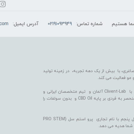
شماره تماس:
02191093949
آدرس ایمیل:
.com
اغری، با بیش از یک دهه تجربه، در زمینه تولید
 مو فعالیت می کند.
ما با بهره گیری از سلول های بنیادی گیاهی، همکاری با Clivent-Lab آلمان و تیم متخصصان ایرانی و
آلمانی در واحد تحقیق و توسعه (R&D)، فرمولاسیون منحصر به فردی بر پایه CBD Oil و بدون سولفات را
ثمره این تلاش ها، تولید شامپوها و شوینده های نسل پنجم با نام تجاری پرو استم سل (PRO STEM
 شما هدیه می دهد.