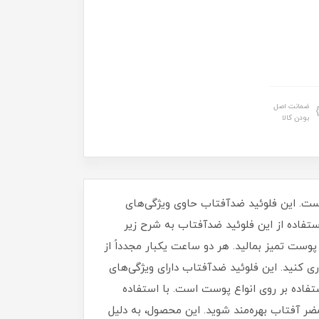
ضمانت اصل
بودن کالا
SPF 5 مدل Vitamin C، یک محصول مناسب برای انواع پوست با حجم 50 میلی لیتر است. این فلوئید ضدآفتاب حاوی ویژگی‌های
 و با شماره مجوز 56/23652 تایید شده است. راهنمای استفاده از این فلوئید ضدآفتاب به شرح زیر
 معرض آفتاب، فلوئید را روی پوست تمیز بمالید. هر دو ساعت یکبار مجدداً از
ی کنید. این فلوئید ضدآفتاب دارای ویژگی‌های
 اشعه‌های مضر خورشیدی است. وزن آن 55 گرم و مناسب برای استفاده بر روی انواع پوست است. با استفاده
ضر آفتاب بهره‌مند شوید. این محصول، به دلیل