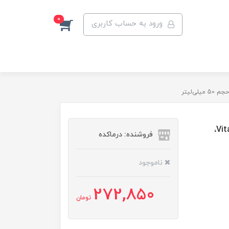
0
ورود به حساب کاربری
فلوئید ضدآفتاب بدون ‌رنگ ویتالیر، SPF50، مدل Vitamin C،
فروشنده: درماکده
ناموجود
272,850
تومان