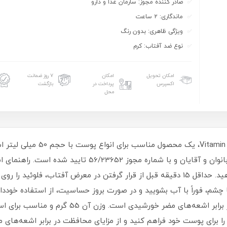
صادر کننده مجوز: سارمان غذا و دارو
ماندگاری: ۲ ساعت
ویژگی ظاهری: بدون رنگ
نوع ضد آفتاب: کرم
امکان تحویل
امکان
۷ روز ضمانت
اکسپرس
پرداخت در
بازگشت
محل
فلوئید ضدآفتاب بی رنگ ویتالیر 0
محافظت‌کننده در برابر اشعه UVA، مناسب برای بانوان و آقایان
است: قبل از استفاده، به خوبی فلوئید را تکان دهید. حداقل 15 دقیقه قبل از قرار گرفتن در
 چشم، فوراً با آب بشویید و در صورت بروز حساسیت، از استفاده خوددار
منحصر به فرد و مفید برای محافظت از پوست در برابر
 برای پوست خود فراهم کنید و از مزایای محافظت در برابر اشعه‌های م