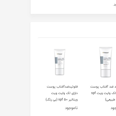
.
د ضد آفتاب پوست
فلوئیدضدآفتاب پوست
ضد آفتاب دور چشم رنگی
دارای لک وایت ویت spf
دارای لک وایت ویت
آیسول مدل TEYE حجم
ویتالیر spf 50 (بی رنگ)
15 میلی لیتر
ود
ناموجود
ناموجود