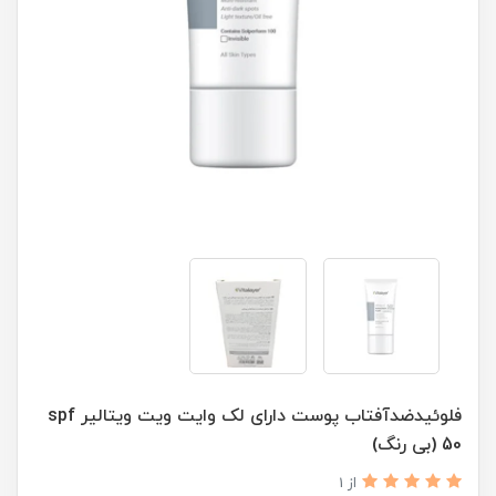
فلوئیدضدآفتاب پوست دارای لک وایت ویت ویتالیر spf
50 (بی رنگ)
از 1