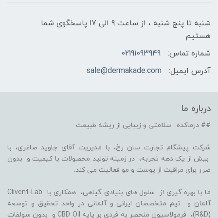
شنبه تا پنج شنبه ، از ساعت 9 الی 17 پاسخگوی شما
هستیم
شماره تماس:
02191093949
آدرس ایمیل:
sale@dermakade.com
درباره ما
## درماکده: سلامتی و زیبایی از ریشه طبیعت
شرکت پیشگام تجارت سان رخ، با مدیریت آقای جاوید صاغری، با
بیش از یک دهه تجربه، در زمینه تولید محصولات با کیفیت و بدون
ضرر برای مراقبت از پوست و مو فعالیت می کند.
ما با بهره گیری از سلول های بنیادی گیاهی، همکاری با Clivent-Lab
آلمان و تیم متخصصان ایرانی و آلمانی در واحد تحقیق و توسعه
(R&D)، فرمولاسیون منحصر به فردی بر پایه CBD Oil و بدون سولفات