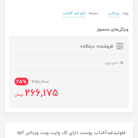
برند :
ویتالیر
دسته :
کرم ضد آفتاب
ویژگی‌های محصول
فروشنده: درماکده
ناموجود
25%
351,700
266,175
تومان
فلوئیدضدآفتاب پوست دارای لک وایت ویت ویتالیر spf