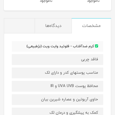
ناموجود
ناموجود
نام
مشخصات
دیدگاه‌ها
كرم ضدآفتاب - فلوئيد وایت ویت (بژطبیعی)
فاقد چربی
مناسب پوستهای کدر و دارای لک
محافظ پوست UVA UVB و IR
حاوی آربوتین و عصاره شیرین بیان
کمک به پیشگیری و درمان لک