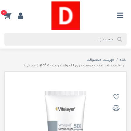
0
خانه
فهرست محصولات
فلوئید ضد آفتاب پوست دارای لک وایت ویت spf 50(بژ طبیعی)