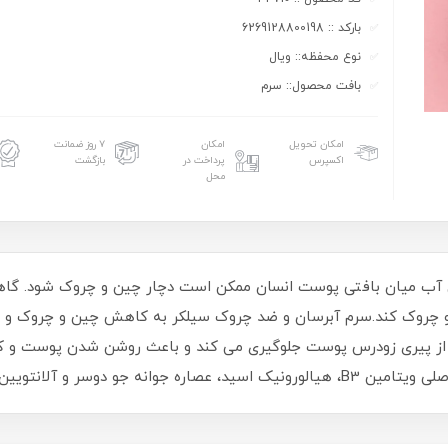
بارکد :: 6269128800198
نوع محفظه:: ویال
بافت محصول:: سرم
امکان تحویل
امکان
۷ روز ضمانت
اکسپرس
پرداخت در
بازگشت
محل
تن آب میان بافتی پوست انسان ممکن است دچار چین و چروک شود. گا
ی و چروک کند.سرم آبرسان و ضد چروک سیلکر به کاهش چین و چروک و
، از پیری زودرس پوست جلوگیری می کند و باعث روشن شدن پوست و 
انه جو دوسر و آلانتویین