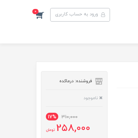
0
ورود به حساب کاربری
فروشنده: درماکده
ناموجود
17%
310,000
258,000
تومان