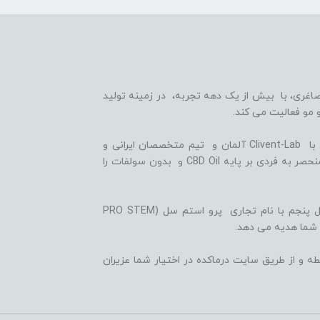
اغری، با بیش از یک دهه تجربه، در زمینه تولید
 مو فعالیت می کند.
ما با بهره گیری از سلول های بنیادی گیاهی، همکاری با Clivent-Lab آلمان و تیم متخصصان ایرانی و
آلمانی در واحد تحقیق و توسعه (R&D)، فرمولاسیون منحصر به فردی بر پایه CBD Oil و بدون سولفات را
ثمره این تلاش ها، تولید شامپوها و شوینده های نسل پنجم با نام تجاری پرو استم سل (PRO STEM
 شما هدیه می دهد.
ه و از طریق سایت درماکده در اختیار شما عزیران