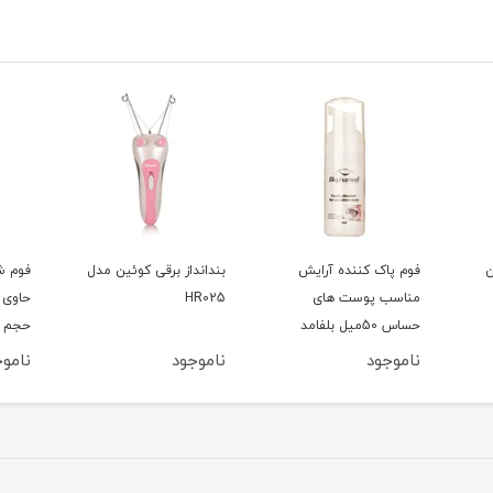
ش
بندانداز برقی کوئین مدل
فوم شست و شو صورت
کرم 
HR025
حاوی ویتامین C ویتالیر
حجم 150میلی لیتر
میلی
ناموجود
ناموجود
نام