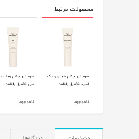
محصولات مرتبط
م دور چشم هیالورونیک
سرم دور چشم ویتامین
فوم پاک کننده آرای
 15میل بلفامد
سی 15میل بلفامد
مناسب پوست های
حساس 50میل بلفامد
موجود
ناموجود
ناموجود
مشخصات
دیدگاه‌ها