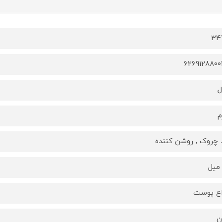
34
6269128800
ل
م
چروک , روشن کننده
اع پوست
ن