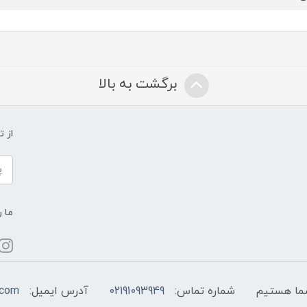
برگشت به بالا
از 
ما ر
شماره تماس:
02191093949
آدرس ایمیل:
.com