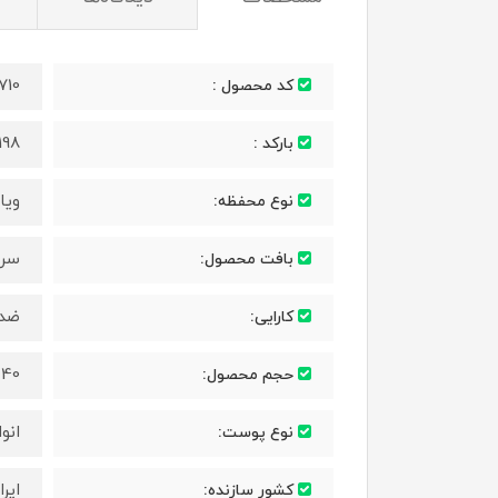
710
کد محصول :
198
بارکد :
ویا
نوع محفظه:
سر
بافت محصول:
ضد 
کارایی:
40 میل
حجم محصول:
انو
نوع پوست:
ایرا
کشور سازنده: